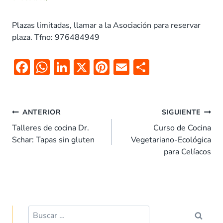
Plazas limitadas, llamar a la Asociación para reservar
plaza. Tfno: 976484949
F
W
Li
X
Pi
E
C
ac
h
n
nt
m
o
e
at
k
er
ai
m
Navegación
b
s
e
es
l
p
ANTERIOR
SIGUIENTE
de
o
A
dI
t
ar
Talleres de cocina Dr.
Curso de Cocina
entradas
Schar: Tapas sin gluten
Vegetariano-Ecológica
o
p
n
tir
para Celíacos
k
p
Buscar: