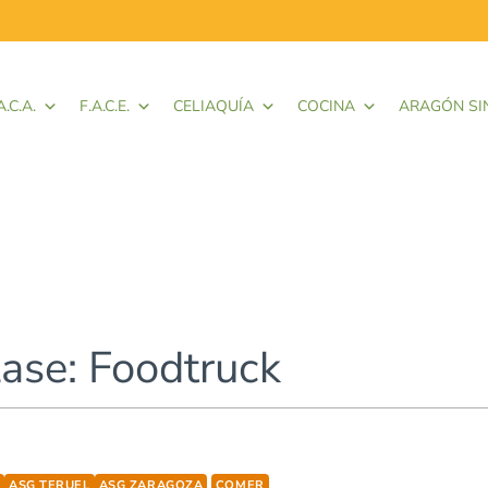
A.C.A.
F.A.C.E.
CELIAQUÍA
COCINA
ARAGÓN SI
lase: Foodtruck
ASG TERUEL
ASG ZARAGOZA
COMER