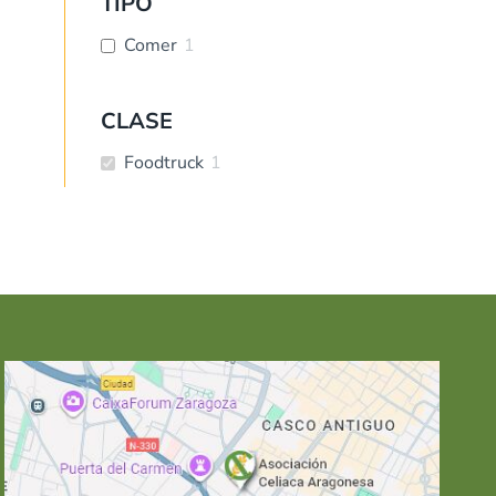
TIPO
Comer
1
CLASE
Foodtruck
1