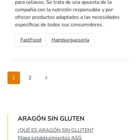
para celiacos. Se trata de una apuesta de la
compañía con la nutrición responsable y por
ofrecer productos adaptados a las necesidades
específicas de todos sus consumidores.
FastFood
Hamburguesería
Navegación
Siguiente
1
2
de
página
página
ARAGÓN SIN GLUTEN
¿QUÉ ES ARAGÓN SIN GLUTEN?
Mapa establecimientos ASG