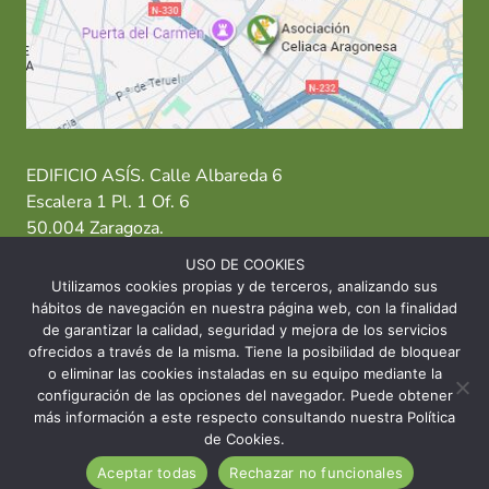
EDIFICIO ASÍS. Calle Albareda 6
Escalera 1 Pl. 1 Of. 6
50.004 Zaragoza.
USO DE COOKIES
T: 976 484 949 M: 635 638 563
Utilizamos cookies propias y de terceros, analizando sus
hábitos de navegación en nuestra página web, con la finalidad
Sede Zaragoza
·
Sede Huesca
·
Sede Teruel
de garantizar la calidad, seguridad y mejora de los servicios
ofrecidos a través de la misma. Tiene la posibilidad de bloquear
o eliminar las cookies instaladas en su equipo mediante la
configuración de las opciones del navegador. Puede obtener
más información a este respecto consultando nuestra Política
© 2026 Asociación Celíaca Aragonesa
de Cookies.
Aceptar todas
Rechazar no funcionales
INICIO
CONTACTO
AVISO LEGAL