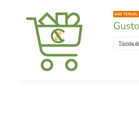
ASG TERUEL
Gusto
Tienda d