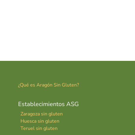
¿Qué es Aragón Sin Gluten?
Establecimientos ASG
Zaragoza sin gluten
Huesca sin gluten
Teruel sin gluten