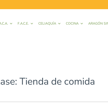
A.C.A.
F.A.C.E.
CELIAQUÍA
COCINA
ARAGÓN SI
lase: Tienda de comida