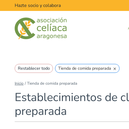
Saltar
Hazte socio y colabora
al
contenido
×
Restablecer todo
Tienda de comida preparada
Inicio
/
Tienda de comida preparada
Establecimientos de c
preparada