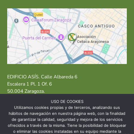
EDIFICIO ASÍS. Calle Albareda 6
Escalera 1 Pl. 1 Of. 6
50.004 Zaragoza.
USO DE COOKIES
T: 976 484 949 M: 635 638 563
Utilizamos cookies propias y de terceros, analizando sus
hábitos de navegación en nuestra página web, con la finalidad
Sede Zaragoza
·
Sede Huesca
·
Sede Teruel
de garantizar la calidad, seguridad y mejora de los servicios
ofrecidos a través de la misma. Tiene la posibilidad de bloquear
o eliminar las cookies instaladas en su equipo mediante la