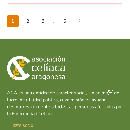
Navegación
Siguiente
1
2
3
…
5
de
página
página
ACA es una entidad de carácter social, sin ánimo de
lucro, de utilidad pública, cuya misión es ayudar
desinteresadamente a todas las personas afectadas por
la Enfermedad Celiaca.
Hazte socio