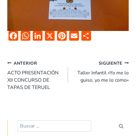
F
W
Li
X
Pi
E
C
ac
h
n
nt
m
o
e
at
k
er
ai
m
Navegación
b
s
e
es
l
p
ANTERIOR
SIGUIENTE
de
o
A
dI
t
ar
ACTO PRESENTACIÓN
Taller Infantil «Yo me lo
entradas
XII CONCURSO DE
guiso, yo me lo como»
o
p
n
tir
TAPAS DE TERUEL
k
p
Buscar: