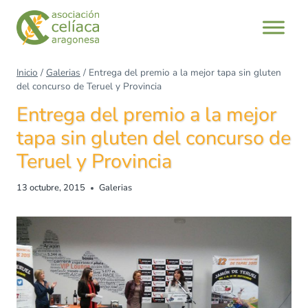
Saltar
al
contenido
Inicio
/
Galerias
/
Entrega del premio a la mejor tapa sin gluten
del concurso de Teruel y Provincia
Entrega del premio a la mejor
tapa sin gluten del concurso de
Teruel y Provincia
13 octubre, 2015
Galerias