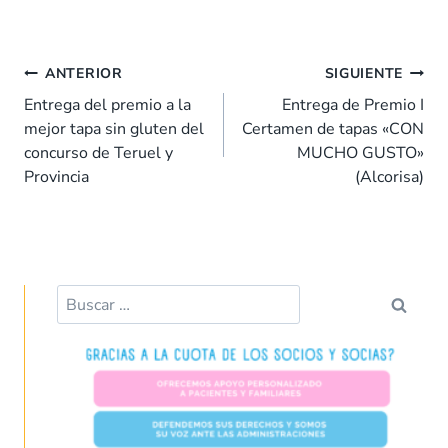
ac
h
n
nt
m
o
e
at
k
er
ai
m
Navegación
b
s
e
es
l
p
ANTERIOR
SIGUIENTE
de
o
A
dI
t
ar
Entrega del premio a la
Entrega de Premio I
entradas
mejor tapa sin gluten del
Certamen de tapas «CON
o
p
n
tir
concurso de Teruel y
MUCHO GUSTO»
k
p
Provincia
(Alcorisa)
Buscar: