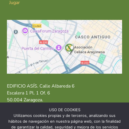
Jugar
EDIFICIO ASÍS. Calle Albareda 6
Escalera 1 Pl. 1 Of. 6
50.004 Zaragoza.
USO DE COOKIES
T: 976 484 949 M: 635 638 563
Utilizamos cookies propias y de terceros, analizando sus
hábitos de navegación en nuestra página web, con la finalidad
Sede Zaragoza
·
Sede Huesca
·
Sede Teruel
de garantizar la calidad, seguridad y mejora de los servicios