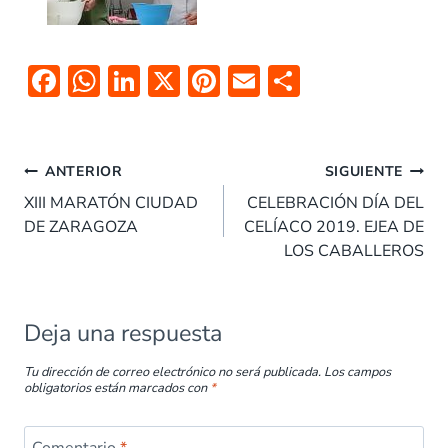
F
W
Li
X
Pi
E
C
ac
h
n
nt
m
o
e
at
k
er
ai
m
Navegación
b
s
e
es
l
p
ANTERIOR
SIGUIENTE
de
o
A
dI
t
ar
XIII MARATÓN CIUDAD
CELEBRACIÓN DÍA DEL
entradas
DE ZARAGOZA
CELÍACO 2019. EJEA DE
o
p
n
tir
LOS CABALLEROS
k
p
Deja una respuesta
Tu dirección de correo electrónico no será publicada.
Los campos
obligatorios están marcados con
*
Comentario
*