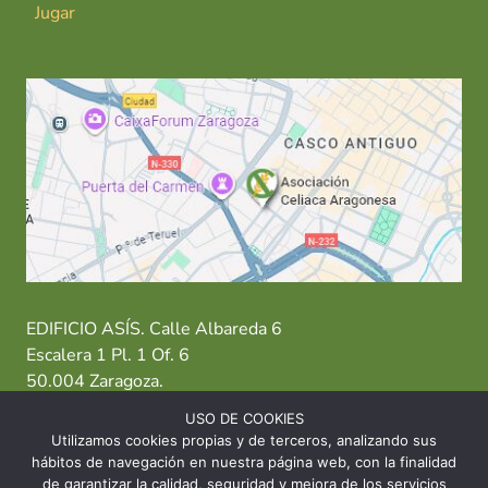
Jugar
EDIFICIO ASÍS. Calle Albareda 6
Escalera 1 Pl. 1 Of. 6
50.004 Zaragoza.
USO DE COOKIES
T: 976 484 949 M: 635 638 563
Utilizamos cookies propias y de terceros, analizando sus
hábitos de navegación en nuestra página web, con la finalidad
Sede Zaragoza
·
Sede Huesca
·
Sede Teruel
de garantizar la calidad, seguridad y mejora de los servicios