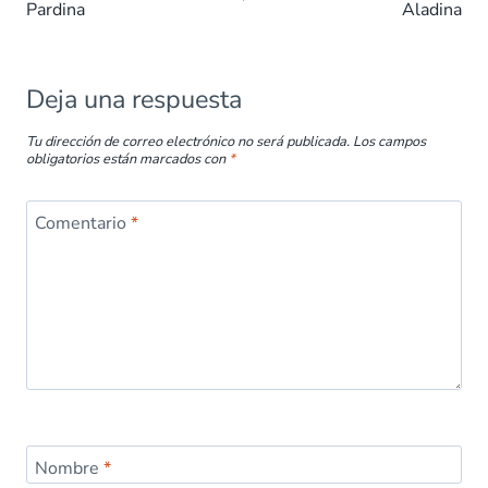
Pardina
Aladina
o
p
n
tir
k
p
Deja una respuesta
Tu dirección de correo electrónico no será publicada.
Los campos
obligatorios están marcados con
*
Comentario
*
Nombre
*