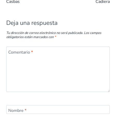
Casbas
Cadiera
o
p
n
tir
k
p
Deja una respuesta
Tu dirección de correo electrónico no será publicada.
Los campos
obligatorios están marcados con
*
Comentario
*
Nombre
*