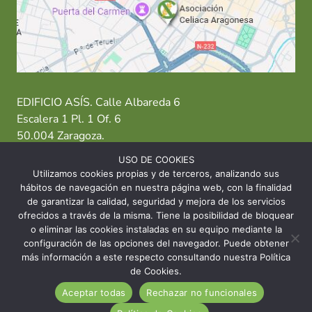
EDIFICIO ASÍS. Calle Albareda 6
Escalera 1 Pl. 1 Of. 6
50.004 Zaragoza.
USO DE COOKIES
T: 976 484 949 M: 635 638 563
Utilizamos cookies propias y de terceros, analizando sus
hábitos de navegación en nuestra página web, con la finalidad
Sede Zaragoza
·
Sede Huesca
·
Sede Teruel
de garantizar la calidad, seguridad y mejora de los servicios
ofrecidos a través de la misma. Tiene la posibilidad de bloquear
o eliminar las cookies instaladas en su equipo mediante la
configuración de las opciones del navegador. Puede obtener
más información a este respecto consultando nuestra Política
© 2026 Asociación Celíaca Aragonesa
de Cookies.
Aceptar todas
Rechazar no funcionales
INICIO
CONTACTO
AVISO LEGAL