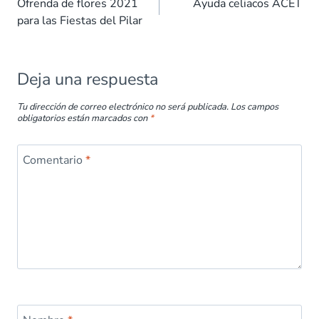
o
A
dI
t
ar
Ofrenda de flores 2021
Ayuda celiacos ACET
para las Fiestas del Pilar
o
p
n
tir
k
p
Deja una respuesta
Tu dirección de correo electrónico no será publicada.
Los campos
obligatorios están marcados con
*
Comentario
*