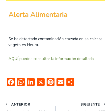
Alerta Alimentaria
Se ha detectado contaminación cruzada en salchichas
vegetales Heura.
AQUÍ puedes consultar la información detallada
F
W
Li
X
Pi
E
C
ac
h
n
nt
m
o
e
at
k
er
ai
m
b
s
e
es
l
p
ANTERIOR
SIGUIENTE