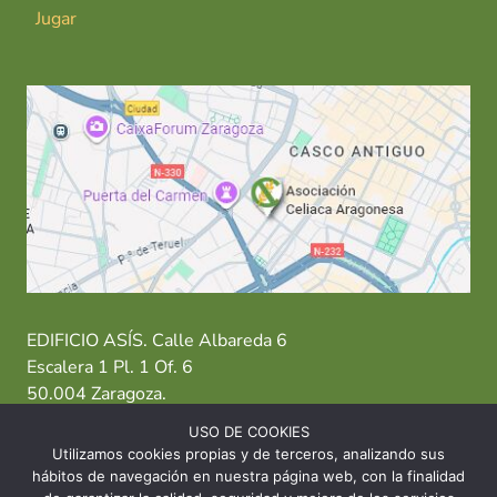
Jugar
EDIFICIO ASÍS. Calle Albareda 6
Escalera 1 Pl. 1 Of. 6
50.004 Zaragoza.
USO DE COOKIES
T: 976 484 949 M: 635 638 563
Utilizamos cookies propias y de terceros, analizando sus
hábitos de navegación en nuestra página web, con la finalidad
Sede Zaragoza
·
Sede Huesca
·
Sede Teruel