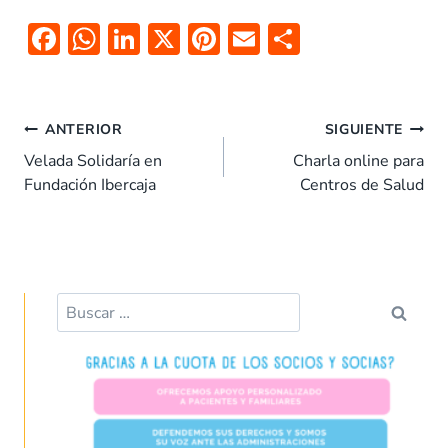
F
W
Li
X
Pi
E
C
ac
h
n
nt
m
o
e
at
k
er
ai
m
Navegación
b
s
e
es
l
p
ANTERIOR
SIGUIENTE
de
o
A
dI
t
ar
Velada Solidaría en
Charla online para
entradas
Fundación Ibercaja
Centros de Salud
o
p
n
tir
k
p
Buscar: