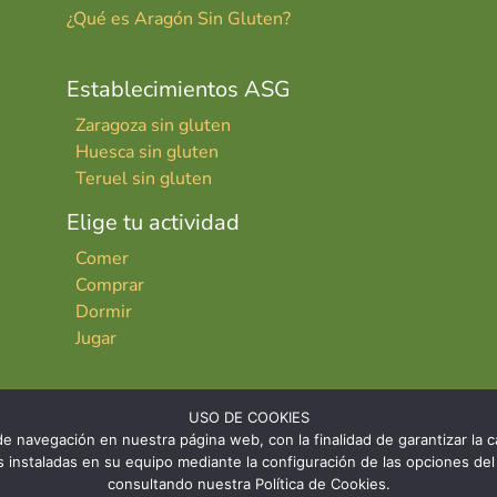
¿Qué es Aragón Sin Gluten?
Establecimientos ASG
Zaragoza sin gluten
Huesca sin gluten
Teruel sin gluten
Elige tu actividad
Comer
Comprar
Dormir
Jugar
USO DE COOKIES
e navegación en nuestra página web, con la finalidad de garantizar la ca
ies instaladas en su equipo mediante la configuración de las opciones 
consultando nuestra Política de Cookies.