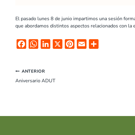
El pasado lunes 8 de junio impartimos una sesión format
que abordamos distintos aspectos relacionados con la 
F
W
Li
X
Pi
E
C
ac
h
n
nt
m
o
e
at
k
er
ai
m
Navegación
b
s
e
es
l
p
ANTERIOR
o
A
dI
t
ar
Aniversario ADUT
de
o
p
n
tir
entradas
k
p