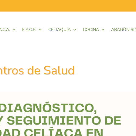
A.C.A.
F.A.C.E.
CELIAQUÍA
COCINA
ARAGÓN SI
ntros de Salud