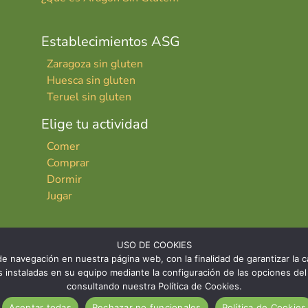
Establecimientos ASG
Zaragoza sin gluten
Huesca sin gluten
Teruel sin gluten
Elige tu actividad
Comer
Comprar
Dormir
Jugar
USO DE COOKIES
e navegación en nuestra página web, con la finalidad de garantizar la ca
ies instaladas en su equipo mediante la configuración de las opciones 
consultando nuestra Política de Cookies.
INICIO
CONTACTO
AVISO LE
Aceptar todas
Rechazar no funcionales
Política de Cookies