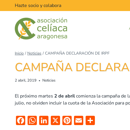
Saltar
Hazte socio y colabora
al
contenido
Inicio
/
Noticias
/
CAMPAÑA DECLARACIÓN DE IRPF
CAMPAÑA DECLARAC
2 abril, 2019
Noticias
El próximo martes
2 de abril
comienza la campaña de la
julio, no olviden incluir la cuota de la Asociación para 
F
W
Li
X
Pi
E
C
ac
h
n
nt
m
o