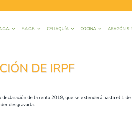
A.C.A.
F.A.C.E.
CELIAQUÍA
COCINA
ARAGÓN SI
IÓN DE IRPF
 declaración de la renta 2019, que se extenderá hasta el 1 de
poder desgravarla.