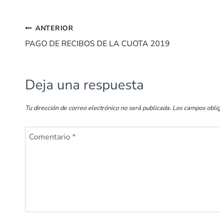
e
at
k
er
ai
m
Navegación
b
s
e
es
l
p
ANTERIOR
o
A
dI
t
ar
PAGO DE RECIBOS DE LA CUOTA 2019
de
o
p
n
tir
entradas
k
p
Deja una respuesta
Tu dirección de correo electrónico no será publicada.
Los campos obli
Comentario
*