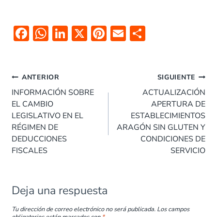
F
W
Li
X
Pi
E
C
ac
h
n
nt
m
o
e
at
k
er
ai
m
Navegación
b
s
e
es
l
p
ANTERIOR
SIGUIENTE
de
o
A
dI
t
ar
INFORMACIÓN SOBRE
ACTUALIZACIÓN
entradas
EL CAMBIO
APERTURA DE
o
p
n
tir
LEGISLATIVO EN EL
ESTABLECIMIENTOS
k
p
RÉGIMEN DE
ARAGÓN SIN GLUTEN Y
DEDUCCIONES
CONDICIONES DE
FISCALES
SERVICIO
Deja una respuesta
Tu dirección de correo electrónico no será publicada.
Los campos