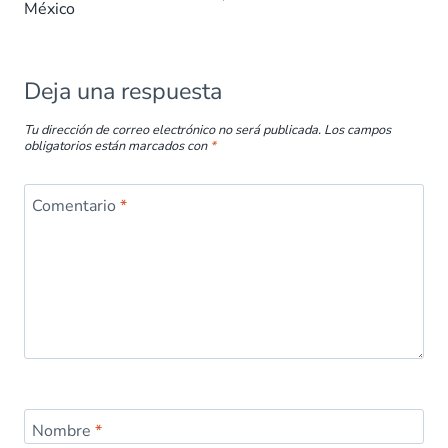
México
o
p
n
tir
k
p
Deja una respuesta
Tu dirección de correo electrónico no será publicada.
Los campos
obligatorios están marcados con
*
Comentario
*
Nombre
*