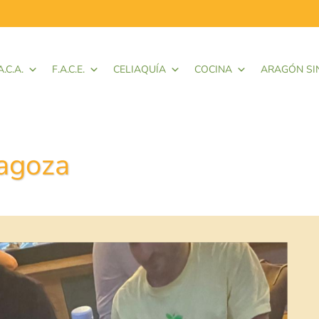
A.C.A.
F.A.C.E.
CELIAQUÍA
COCINA
ARAGÓN SI
ragoza