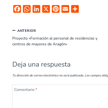
F
W
Li
X
Pi
E
C
ac
h
n
nt
m
o
e
at
k
er
ai
m
b
s
e
es
l
p
ANTERIOR
o
A
dI
t
ar
Proyecto «Formación al personal de residencias y
centros de mayores de Aragón»
o
p
n
tir
k
p
Deja una respuesta
Tu dirección de correo electrónico no será publicada.
Los campos obli
Comentario
*