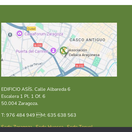
EDIFICIO ASÍS. Calle Albareda 6
Escalera 1 Pl. 1 Of. 6
50.004 Zaragoza.
T: 976 484 949 M: 635 638 563
Sede Zaragoza
·
Sede Huesca
·
Sede Teruel