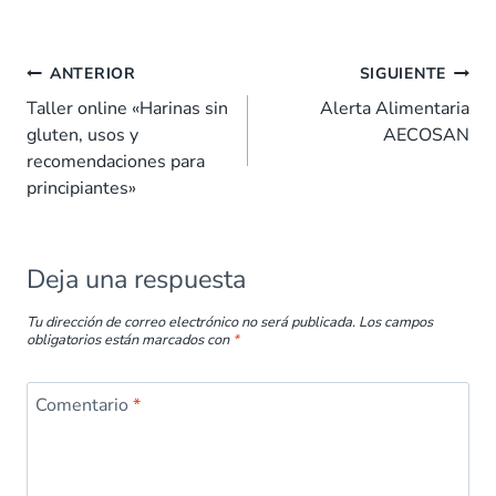
ac
h
n
nt
m
o
e
at
k
er
ai
m
b
s
e
es
l
p
ANTERIOR
SIGUIENTE
o
A
dI
t
ar
Taller online «Harinas sin
Alerta Alimentaria
gluten, usos y
AECOSAN
o
p
n
tir
recomendaciones para
k
p
principiantes»
Deja una respuesta
Tu dirección de correo electrónico no será publicada.
Los campos
obligatorios están marcados con
*
Comentario
*