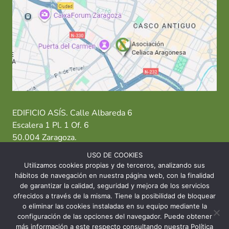
EDIFICIO ASÍS. Calle Albareda 6
Escalera 1 Pl. 1 Of. 6
50.004 Zaragoza.
USO DE COOKIES
T: 976 484 949 M: 635 638 563
Utilizamos cookies propias y de terceros, analizando sus
hábitos de navegación en nuestra página web, con la finalidad
Sede Zaragoza
·
Sede Huesca
·
Sede Teruel
de garantizar la calidad, seguridad y mejora de los servicios
ofrecidos a través de la misma. Tiene la posibilidad de bloquear
o eliminar las cookies instaladas en su equipo mediante la
configuración de las opciones del navegador. Puede obtener
más información a este respecto consultando nuestra Política