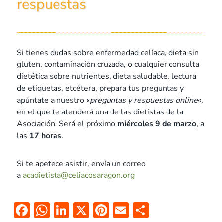
respuestas
Si tienes dudas sobre enfermedad celíaca, dieta sin
gluten, contaminación cruzada, o cualquier consulta
dietética sobre nutrientes, dieta saludable, lectura
de etiquetas, etcétera, prepara tus preguntas y
apúntate a nuestro «
preguntas y respuestas online
«,
en el que te atenderá una de las dietistas de la
Asociación. Será el próximo
miércoles 9 de marzo
, a
las
17 horas
.
Si te apetece asistir, envía un correo
a
acadietista@celiacosaragon.org
F
W
Li
X
Pi
E
C