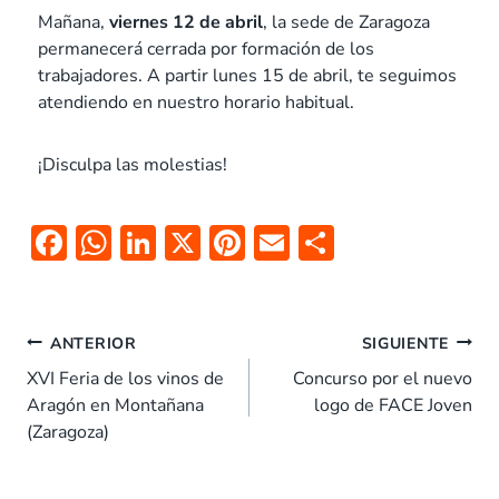
Mañana,
viernes 12 de abril
, la sede de Zaragoza
permanecerá cerrada por formación de los
trabajadores. A partir lunes 15 de abril, te seguimos
atendiendo en nuestro horario habitual.
¡Disculpa las molestias!
F
W
Li
X
Pi
E
C
ac
h
n
nt
m
o
e
at
k
er
ai
m
b
s
e
es
l
p
ANTERIOR
SIGUIENTE
o
A
dI
t
ar
XVI Feria de los vinos de
Concurso por el nuevo
Aragón en Montañana
logo de FACE Joven
o
p
n
tir
(Zaragoza)
k
p