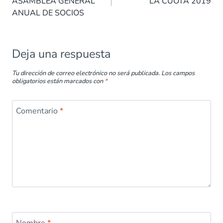
entradas
ASAMBLEA GENERAL
LA CUOTA 2019
o
p
n
tir
ANUAL DE SOCIOS
k
p
Deja una respuesta
Tu dirección de correo electrónico no será publicada.
Los campos
obligatorios están marcados con
*
Comentario
*
Nombre
*