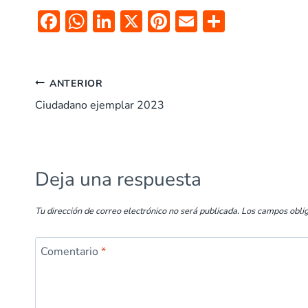
F
W
Li
X
Pi
E
C
ac
h
n
nt
m
o
e
at
k
er
ai
m
b
s
e
es
l
p
ANTERIOR
o
A
dI
t
ar
Ciudadano ejemplar 2023
o
p
n
tir
k
p
Deja una respuesta
Tu dirección de correo electrónico no será publicada.
Los campos obli
Comentario
*