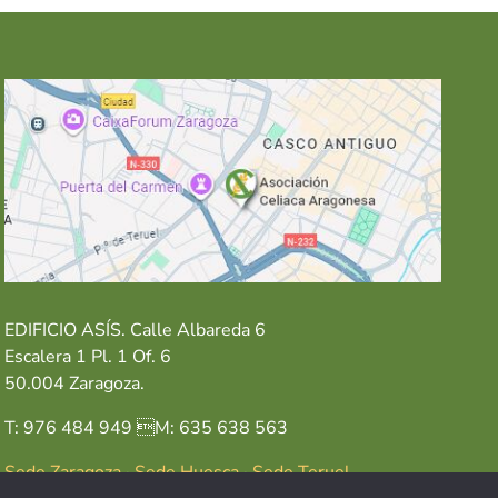
EDIFICIO ASÍS. Calle Albareda 6
Escalera 1 Pl. 1 Of. 6
50.004 Zaragoza.
T: 976 484 949 M: 635 638 563
Sede Zaragoza
·
Sede Huesca
·
Sede Teruel