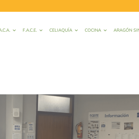
A.C.A.
F.A.C.E.
CELIAQUÍA
COCINA
ARAGÓN SI