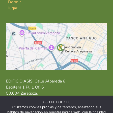
Dormir
Jugar
EDIFICIO ASÍS. Calle Albareda 6
Escalera 1 Pl. 1 Of. 6
50.004 Zaragoza.
USO DE COOKIES
T: 976 484 949 M: 635 638 563
Utilizamos cookies propias y de terceros, analizando sus
hábitos de navegación en nuestra página web, con la finalidad