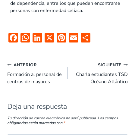
de dependencia, entre los que pueden encontrarse
personas con enfermedad celíaca.
F
W
Li
X
Pi
E
C
ac
h
n
nt
m
o
e
at
k
er
ai
m
b
s
e
es
l
p
ANTERIOR
SIGUIENTE
o
A
dI
t
ar
Formación al personal de
Charla estudiantes TSD
centros de mayores
Océano Atlántico
o
p
n
tir
k
p
Deja una respuesta
Tu dirección de correo electrónico no será publicada.
Los campos
obligatorios están marcados con
*