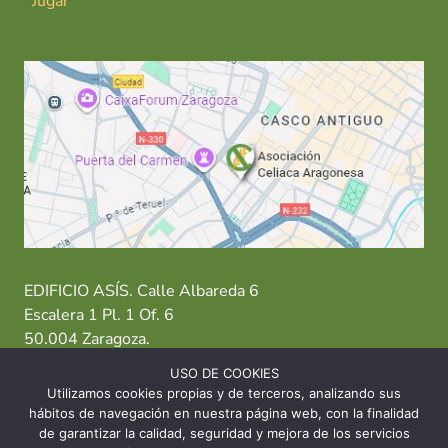
Jugar
EDIFICIO ASÍS. Calle Albareda 6
Escalera 1 Pl. 1 Of. 6
50.004 Zaragoza.
USO DE COOKIES
T: 976 484 949 M: 635 638 563
Utilizamos cookies propias y de terceros, analizando sus
hábitos de navegación en nuestra página web, con la finalidad
Sede Zaragoza
·
Sede Huesca
·
Sede Teruel
de garantizar la calidad, seguridad y mejora de los servicios