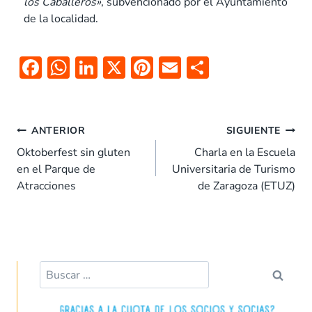
los Caballeros»
, subvencionado por el Ayuntamiento
de la localidad.
F
W
Li
X
Pi
E
C
ac
h
n
nt
m
o
e
at
k
er
ai
m
b
s
e
es
l
p
ANTERIOR
SIGUIENTE
o
A
dI
t
ar
Oktoberfest sin gluten
Charla en la Escuela
en el Parque de
Universitaria de Turismo
o
p
n
tir
Atracciones
de Zaragoza (ETUZ)
k
p