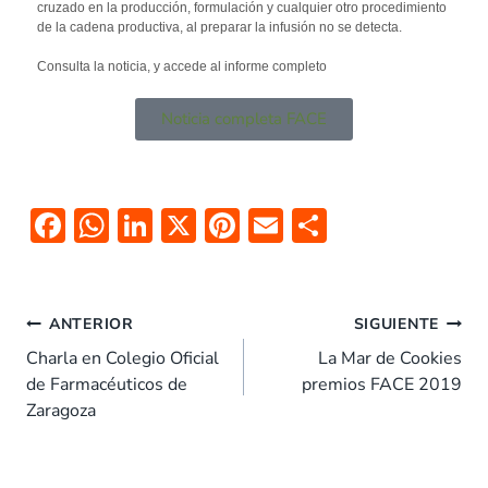
cruzado en la producción, formulación y cualquier otro procedimiento
de la cadena productiva, al preparar la infusión no se detecta.
Consulta la noticia, y accede al informe completo
Noticia completa FACE
F
W
Li
X
Pi
E
C
ac
h
n
nt
m
o
e
at
k
er
ai
m
b
s
e
es
l
p
ANTERIOR
SIGUIENTE
o
A
dI
t
ar
Charla en Colegio Oficial
La Mar de Cookies
de Farmacéuticos de
premios FACE 2019
o
p
n
tir
Zaragoza
k
p