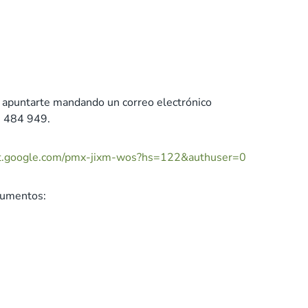
 apuntarte mandando un correo electrónico
6 484 949.
t.google.com/pmx-
jixm-wos?hs=122&authuser=0
cumentos: