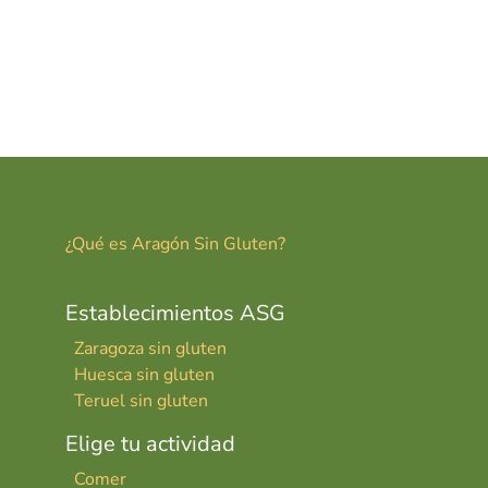
¿Qué es Aragón Sin Gluten?
Establecimientos ASG
Zaragoza sin gluten
Huesca sin gluten
Teruel sin gluten
Elige tu actividad
Comer