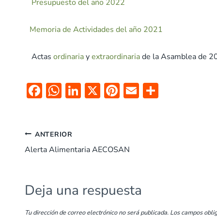
Presupuesto del año 2022
Memoria de Actividades del año 2021
Actas
ordinaria
y
extraordinaria
de la Asamblea de 2
F
W
Li
X
Pi
E
C
ac
h
n
nt
m
o
e
at
k
er
ai
m
b
s
e
es
l
p
ANTERIOR
o
A
dI
t
ar
Alerta Alimentaria AECOSAN
o
p
n
tir
k
p
Deja una respuesta
Tu dirección de correo electrónico no será publicada.
Los campos obli