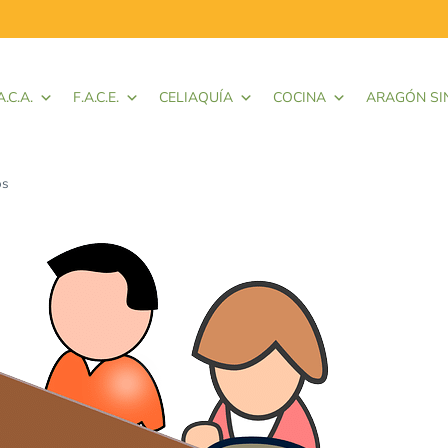
A.C.A.
F.A.C.E.
CELIAQUÍA
COCINA
ARAGÓN SI
os