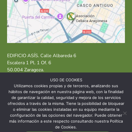
EDIFICIO ASÍS. Calle Albareda 6
Escalera 1 Pl. 1 Of. 6
50.004 Zaragoza.
USO DE COOKIES
T: 976 484 949 M: 635 638 563
Utilizamos cookies propias y de terceros, analizando sus
hábitos de navegación en nuestra página web, con la finalidad
Sede Zaragoza
·
Sede Huesca
·
Sede Teruel
de garantizar la calidad, seguridad y mejora de los servicios
ofrecidos a través de la misma. Tiene la posibilidad de bloquear
o eliminar las cookies instaladas en su equipo mediante la
configuración de las opciones del navegador. Puede obtener
más información a este respecto consultando nuestra Política
© 2026 Asociación Celíaca Aragonesa
de Cookies.