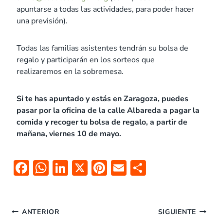
apuntarse a todas las actividades, para poder hacer
una previsión).
Todas las familias asistentes tendrán su bolsa de
regalo y participarán en los sorteos que
realizaremos en la sobremesa.
Si te has apuntado y estás en Zaragoza, puedes
pasar por la oficina de la calle Albareda a pagar la
comida y recoger tu bolsa de regalo, a partir de
mañana, viernes 10 de mayo.
F
W
Li
X
Pi
E
C
ac
h
n
nt
m
o
e
at
k
er
ai
m
b
s
e
es
l
p
ANTERIOR
SIGUIENTE