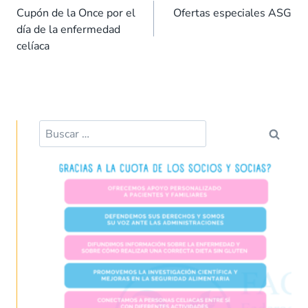
o
A
dI
t
ar
Cupón de la Once por el
Ofertas especiales ASG
día de la enfermedad
o
p
n
tir
celíaca
k
p