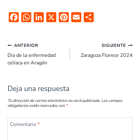
F
W
Li
X
Pi
E
C
ac
h
n
nt
m
o
e
at
k
er
ai
m
b
s
e
es
l
p
ANTERIOR
SIGUIENTE
o
A
dI
t
ar
Dia de la enfermedad
Zaragoza Florece 2024
celíaca en Aragón
o
p
n
tir
k
p
Deja una respuesta
Tu dirección de correo electrónico no será publicada.
Los campos
obligatorios están marcados con
*
Comentario
*