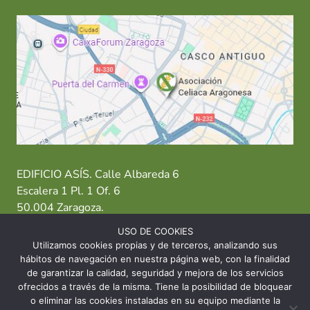
EDIFICIO ASÍS. Calle Albareda 6
Escalera 1 Pl. 1 Of. 6
50.004 Zaragoza.
USO DE COOKIES
T: 976 484 949 M: 635 638 563
Utilizamos cookies propias y de terceros, analizando sus
hábitos de navegación en nuestra página web, con la finalidad
Sede Zaragoza
·
Sede Huesca
·
Sede Teruel
de garantizar la calidad, seguridad y mejora de los servicios
ofrecidos a través de la misma. Tiene la posibilidad de bloquear
o eliminar las cookies instaladas en su equipo mediante la