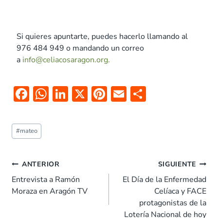
Si quieres apuntarte, puedes hacerlo llamando al
976 484 949 o mandando un correo
a
info@celiacosaragon.org.
F
W
Li
X
Pi
E
C
ac
h
n
nt
m
o
e
at
k
er
ai
m
#
mateo
b
s
e
es
l
p
o
A
dI
t
ar
ANTERIOR
SIGUIENTE
o
p
n
tir
Entrevista a Ramón
El Día de la Enfermedad
k
p
Moraza en Aragón TV
Celíaca y FACE
protagonistas de la
Lotería Nacional de hoy