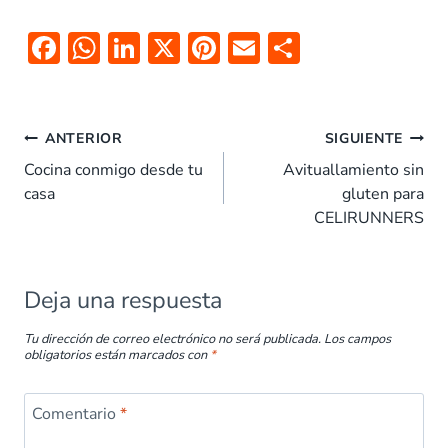
F
W
Li
X
Pi
E
C
ac
h
n
nt
m
o
e
at
k
er
ai
m
b
s
e
es
l
p
ANTERIOR
SIGUIENTE
o
A
dI
t
ar
Cocina conmigo desde tu
Avituallamiento sin
casa
gluten para
o
p
n
tir
CELIRUNNERS
k
p
Deja una respuesta
Tu dirección de correo electrónico no será publicada.
Los campos
obligatorios están marcados con
*
Comentario
*