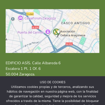
EDIFICIO ASÍS. Calle Albareda 6
Escalera 1 Pl. 1 Of. 6
50.004 Zaragoza.
USO DE COOKIES
T: 976 484 949 M: 635 638 563
Utilizamos cookies propias y de terceros, analizando sus
hábitos de navegación en nuestra página web, con la finalidad
Sede Zaragoza
·
Sede Huesca
·
Sede Teruel
de garantizar la calidad, seguridad y mejora de los servicios
ofrecidos a través de la misma. Tiene la posibilidad de bloquear