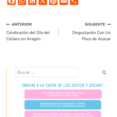
F
W
Li
X
Pi
E
C
ac
h
n
nt
m
o
e
at
k
er
ai
m
b
s
e
es
l
p
ANTERIOR
SIGUIENTE
o
A
dI
t
ar
Celebración del Día del
Degustación Con Un
Celíaco en Aragón
Poco de Azúcar
o
p
n
tir
k
p