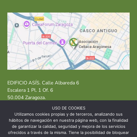
EDIFICIO ASÍS. Calle Albareda 6
Escalera 1 Pl. 1 Of. 6
50.004 Zaragoza.
USO DE COOKIES
T: 976 484 949 M: 635 638 563
Utilizamos cookies propias y de terceros, analizando sus
hábitos de navegación en nuestra página web, con la finalidad
Sede Zaragoza
·
Sede Huesca
·
Sede Teruel
de garantizar la calidad, seguridad y mejora de los servicios
ofrecidos a través de la misma. Tiene la posibilidad de bloquear