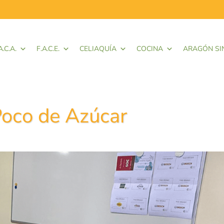
A.C.A.
F.A.C.E.
CELIAQUÍA
COCINA
ARAGÓN SI
oco de Azúcar