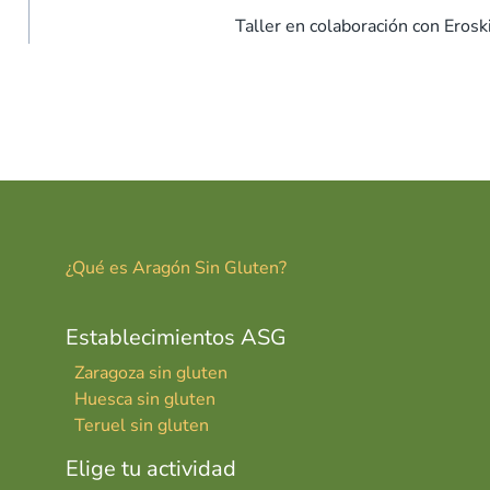
Taller en colaboración con Erosk
¿Qué es Aragón Sin Gluten?
Establecimientos ASG
Zaragoza sin gluten
Huesca sin gluten
Teruel sin gluten
Elige tu actividad