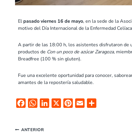
El
pasado viernes 16 de mayo
, en la sede de la Aso
motivo del Día Internacional de la Enfermedad Celíaca
A partir de las 18:00 h, los asistentes disfrutaron de
productos de
Con un poco de azúcar Zaragoza
, miembr
Breadfree (100 % sin gluten).
Fue una excelente oportunidad para conocer, saborear
amantes de la repostería saludable.
F
W
Li
X
Pi
E
C
ac
h
n
nt
m
o
e
at
k
er
ai
m
b
s
e
es
l
p
ANTERIOR