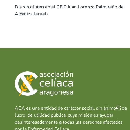
o
A
dI
t
ar
Día sin gluten en el CEIP Juan Lorenzo Palmireño de
Alcañiz (Teruel)
o
p
n
tir
k
p
ACA es una entidad de carácter social, sin ánimo de
lucro, de utilidad pública, cuya misión es ayudar
desinteresadamente a todas las personas afectadas
por la Enfermedad Celiaca.