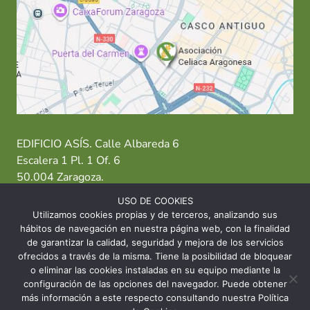
EDIFICIO ASÍS. Calle Albareda 6
Escalera 1 Pl. 1 Of. 6
50.004 Zaragoza.
USO DE COOKIES
T: 976 484 949 M: 635 638 563
Utilizamos cookies propias y de terceros, analizando sus
hábitos de navegación en nuestra página web, con la finalidad
Sede Zaragoza
·
Sede Huesca
·
Sede Teruel
de garantizar la calidad, seguridad y mejora de los servicios
ofrecidos a través de la misma. Tiene la posibilidad de bloquear
o eliminar las cookies instaladas en su equipo mediante la
configuración de las opciones del navegador. Puede obtener
más información a este respecto consultando nuestra Política