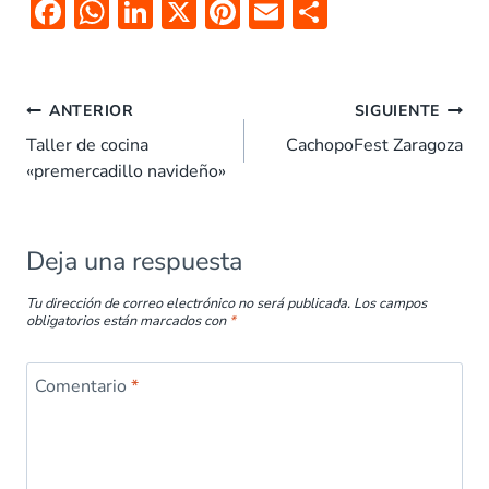
F
W
Li
X
Pi
E
C
ac
h
n
nt
m
o
e
at
k
er
ai
m
b
s
e
es
l
p
ANTERIOR
SIGUIENTE
o
A
dI
t
ar
Taller de cocina
CachopoFest Zaragoza
«premercadillo navideño»
o
p
n
tir
k
p
Deja una respuesta
Tu dirección de correo electrónico no será publicada.
Los campos
obligatorios están marcados con
*
Comentario
*