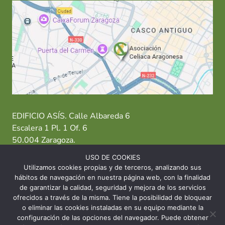
EDIFICIO ASÍS. Calle Albareda 6
Escalera 1 Pl. 1 Of. 6
50.004 Zaragoza.
USO DE COOKIES
T: 976 484 949 M: 635 638 563
Utilizamos cookies propias y de terceros, analizando sus
hábitos de navegación en nuestra página web, con la finalidad
Sede Zaragoza
·
Sede Huesca
·
Sede Teruel
de garantizar la calidad, seguridad y mejora de los servicios
ofrecidos a través de la misma. Tiene la posibilidad de bloquear
o eliminar las cookies instaladas en su equipo mediante la
configuración de las opciones del navegador. Puede obtener