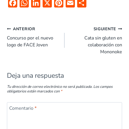
F
W
Li
X
Pi
E
C
ac
h
n
nt
m
o
e
at
k
er
ai
m
b
s
e
es
l
p
ANTERIOR
SIGUIENTE
o
A
dI
t
ar
Concurso por el nuevo
Cata sin gluten en
logo de FACE Joven
colaboración con
o
p
n
tir
Mononoke
k
p
Deja una respuesta
Tu dirección de correo electrónico no será publicada.
Los campos
obligatorios están marcados con
*
Comentario
*