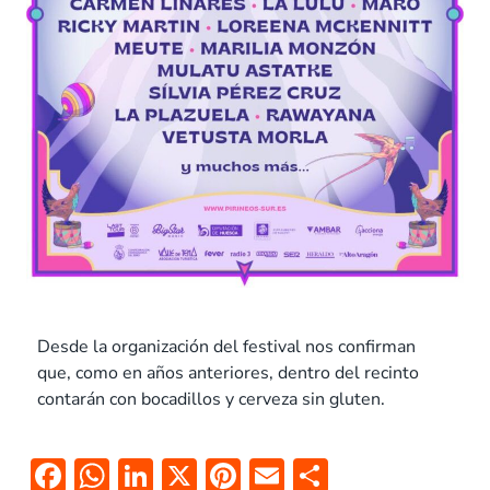
Desde la organización del festival nos confirman
que, como en años anteriores, dentro del recinto
contarán con bocadillos y cerveza sin gluten.
F
W
Li
X
Pi
E
C