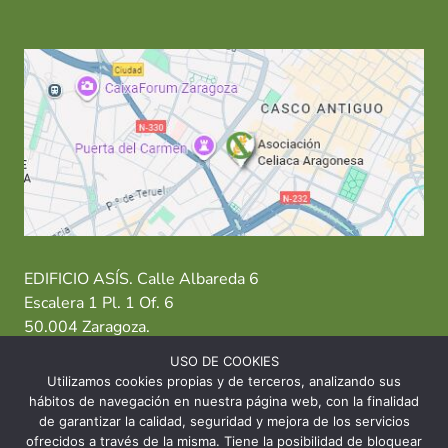
EDIFICIO ASÍS. Calle Albareda 6
Escalera 1 Pl. 1 Of. 6
50.004 Zaragoza.
USO DE COOKIES
T: 976 484 949 M: 635 638 563
Utilizamos cookies propias y de terceros, analizando sus
hábitos de navegación en nuestra página web, con la finalidad
Sede Zaragoza
·
Sede Huesca
·
Sede Teruel
de garantizar la calidad, seguridad y mejora de los servicios
ofrecidos a través de la misma. Tiene la posibilidad de bloquear