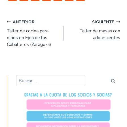
ac
h
n
nt
m
o
e
at
k
er
ai
m
b
s
e
es
l
p
ANTERIOR
SIGUIENTE
o
A
dI
t
ar
Taller de cocina para
Taller de masas con
niños en Ejea de los
adolescentes
o
p
n
tir
Caballeros (Zaragoza)
k
p