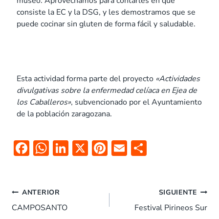
museo. Aprovechamos para contarles en qué
consiste la EC y la DSG, y les demostramos que se
puede cocinar sin gluten de forma fácil y saludable.
Esta actividad forma parte del proyecto
«Actividades
divulgativas sobre la enfermedad celíaca en Ejea de
los Caballeros»
, subvencionado por el Ayuntamiento
de la población zaragozana.
F
W
Li
X
Pi
E
C
ac
h
n
nt
m
o
e
at
k
er
ai
m
b
s
e
es
l
p
ANTERIOR
SIGUIENTE
o
A
dI
t
ar
CAMPOSANTO
Festival Pirineos Sur