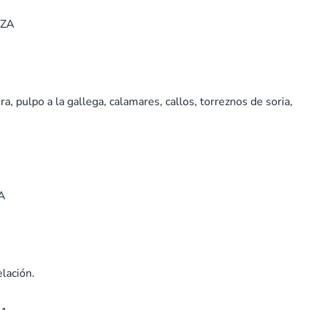
OZA
ra, pulpo a la gallega, calamares, callos, torreznos de soria,
ZA
elación.