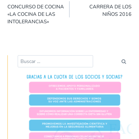
de
o
A
dI
t
ar
CONCURSO DE COCINA
CARRERA DE LOS
entradas
«LA COCINA DE LAS
NIÑOS 2016
o
p
n
tir
INTOLERANCIAS»
k
p
Buscar: