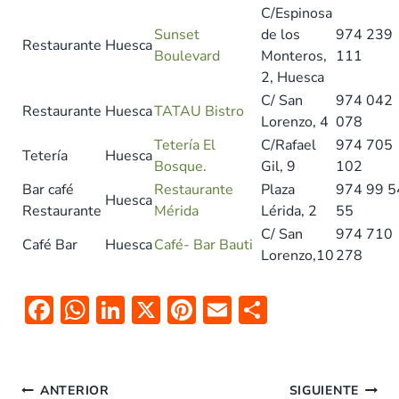
C/Espinosa
Sunset
de los
974 239
Restaurante
Huesca
Boulevard
Monteros,
111
2, Huesca
C/ San
974 042
Restaurante
Huesca
TATAU Bistro
Lorenzo, 4
078
Tetería El
C/Rafael
974 705
Tetería
Huesca
Bosque.
Gil, 9
102
Bar café
Restaurante
Plaza
974 99 5
Huesca
Restaurante
Mérida
Lérida, 2
55
C/ San
974 710
Café Bar
Huesca
Café- Bar Bauti
Lorenzo,10
278
F
W
Li
X
Pi
E
C
ac
h
n
nt
m
o
e
at
k
er
ai
m
Navegación
b
s
e
es
l
p
ANTERIOR
SIGUIENTE