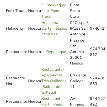
El Cook [er] de
Plaza
Fook Truck
Huesca
Lola. Food
Santa
Truck.
Clara
Heladería
C/ Caspe,3
Heladería
Huesca
Elarte, helados
(Plaza San
9740424
naturales.
Antonio)
Plaza de
San
974 704
Restaurante
Huesca
La Republique
Antonio,
817
22001
Huesca
Restaurante-
Apartahotel
C/Puente
Restarante
974 488
Huesca
Tres Quiñones.
Gallego,
Hotel
863
(Sallent de
11
Gallego)
Restaurante
Av.
974 227
Restaurante
Huesca
Martín Viejo
Pirineos
492