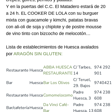
Y en la puertas del C.C. El Matadero estará de 20
a 24 h. EL COOKER DE LOLA con su burguer
mixta con guacamole y kimchi, patatas bravas
con ali-oli de soja y chiplote y de postre mousse
de vino tinto con bizcocho de melocotón…
Lista de establecimientos de Huesca avalados
por
ARAGÓN SIN GLUTEN:
ABBA HUESCA
C/ Tarbes,
974 292
Restaurante
Huesca
RESTAURANTE
14
901
C/ Teruel,
Bar
Huesca
Bar Los Olivos
9740421
29. Bajos
Padre
974 238
Restaurante
Huesca
Comomelocomo
Huesca, 3
608
Da Vinci Café-
Padre
974 238
Bar/cafetería
Huesca
Bar
Huesca, 13
608