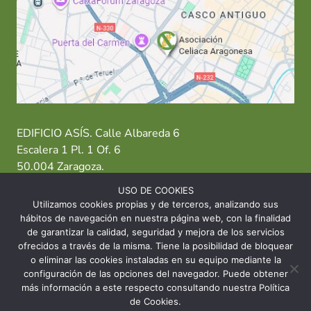
EDIFICIO ASÍS. Calle Albareda 6
Escalera 1 Pl. 1 Of. 6
50.004 Zaragoza.
USO DE COOKIES
T: 976 484 949 M: 635 638 563
Utilizamos cookies propias y de terceros, analizando sus
hábitos de navegación en nuestra página web, con la finalidad
Sede Zaragoza
·
Sede Huesca
·
Sede Teruel
de garantizar la calidad, seguridad y mejora de los servicios
ofrecidos a través de la misma. Tiene la posibilidad de bloquear
o eliminar las cookies instaladas en su equipo mediante la
configuración de las opciones del navegador. Puede obtener
más información a este respecto consultando nuestra Política
© 2026 Asociación Celíaca Aragonesa
de Cookies.