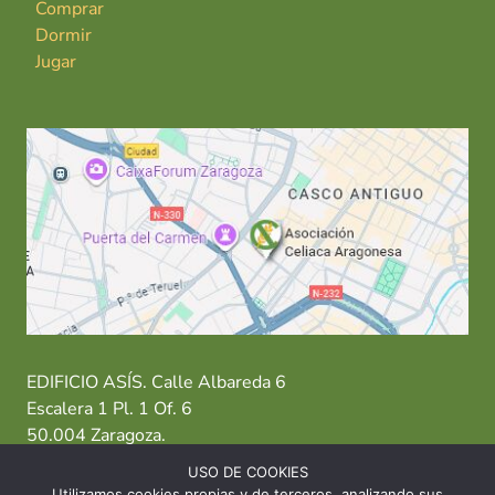
Comprar
Dormir
Jugar
EDIFICIO ASÍS. Calle Albareda 6
Escalera 1 Pl. 1 Of. 6
50.004 Zaragoza.
USO DE COOKIES
T: 976 484 949 M: 635 638 563
Utilizamos cookies propias y de terceros, analizando sus