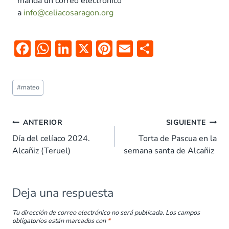
manda un correo electrónico
a
info@celiacosaragon.org
F
W
Li
X
Pi
E
C
ac
h
n
nt
m
o
e
at
k
er
ai
m
#
mateo
b
s
e
es
l
p
o
A
dI
t
ar
ANTERIOR
SIGUIENTE
o
p
n
tir
Día del celíaco 2024.
Torta de Pascua en la
k
p
Alcañiz (Teruel)
semana santa de Alcañiz
Deja una respuesta
Tu dirección de correo electrónico no será publicada.
Los campos
obligatorios están marcados con
*