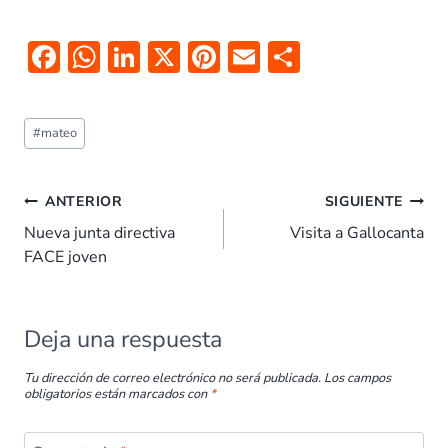
F
W
Li
X
Pi
E
C
ac
h
n
nt
m
o
e
at
k
er
ai
m
#
mateo
b
s
e
es
l
p
o
A
dI
t
ar
ANTERIOR
SIGUIENTE
o
p
n
tir
Nueva junta directiva
Visita a Gallocanta
k
p
FACE joven
Deja una respuesta
Tu dirección de correo electrónico no será publicada.
Los campos
obligatorios están marcados con
*