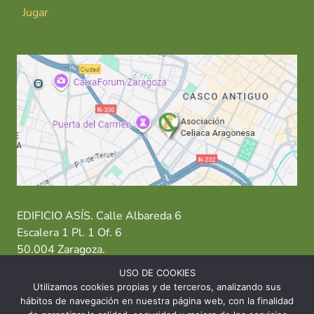
Jugar
EDIFICIO ASÍS. Calle Albareda 6
Escalera 1 Pl. 1 Of. 6
50.004 Zaragoza.
USO DE COOKIES
T: 976 484 949 M: 635 638 563
Utilizamos cookies propias y de terceros, analizando sus
hábitos de navegación en nuestra página web, con la finalidad
Sede Zaragoza
·
Sede Huesca
·
Sede Teruel