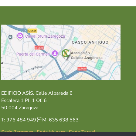
EDIFICIO ASÍS. Calle Albareda 6
Escalera 1 Pl. 1 Of. 6
50.004 Zaragoza.
T: 976 484 949 M: 635 638 563
Sede Zaragoza
·
Sede Huesca
·
Sede Teruel