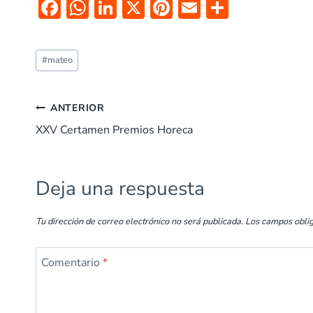
F
W
Li
X
Pi
E
C
ac
h
n
nt
m
o
e
at
k
er
ai
m
#
mateo
b
s
e
es
l
p
o
A
dI
t
ar
ANTERIOR
o
p
n
tir
XXV Certamen Premios Horeca
k
p
Deja una respuesta
Tu dirección de correo electrónico no será publicada.
Los campos obli
Comentario
*