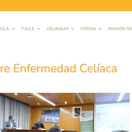
A.C.A.
F.A.C.E.
CELIAQUÍA
COCINA
ARAGÓN SI
bre Enfermedad Celíaca