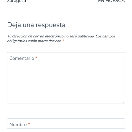
Zaragoza
EN HUESCA
o
p
n
tir
k
p
Deja una respuesta
Tu dirección de correo electrónico no será publicada.
Los campos
obligatorios están marcados con
*
Comentario
*
Nombre
*