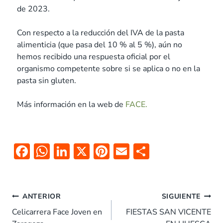
de 2023.
Con respecto a la reducción del IVA de la pasta
alimenticia (que pasa del 10 % al 5 %), aún no
hemos recibido una respuesta oficial por el
organismo competente sobre si se aplica o no en la
pasta sin gluten.
Más información en la web de
FACE.
F
W
Li
X
Pi
E
C
ac
h
n
nt
m
o
e
at
k
er
ai
m
b
s
e
es
l
p
ANTERIOR
SIGUIENTE
o
A
dI
t
ar
Celicarrera Face Joven en
FIESTAS SAN VICENTE