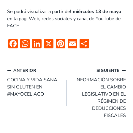
Se podrá visualizar a partir del
miércoles 13 de mayo
en la pag. Web, redes sociales y canal de YouTube de
FACE.
F
W
Li
X
Pi
E
C
ac
h
n
nt
m
o
e
at
k
er
ai
m
Navegación
b
s
e
es
l
p
ANTERIOR
SIGUIENTE
de
o
A
dI
t
ar
COCINA Y VIDA SANA
INFORMACIÓN SOBRE
entradas
SIN GLUTEN EN
EL CAMBIO
o
p
n
tir
#MAYOCELIACO
LEGISLATIVO EN EL
k
p
RÉGIMEN DE
DEDUCCIONES
FISCALES