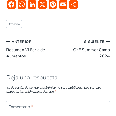
F
W
Li
X
Pi
E
C
ac
h
n
nt
m
o
e
at
k
er
ai
m
#
mateo
b
s
e
es
l
p
o
A
dI
t
ar
ANTERIOR
SIGUIENTE
o
p
n
tir
Resumen VI Feria de
CYE Summer Camp
k
p
Alimentos
2024
Deja una respuesta
Tu dirección de correo electrónico no será publicada.
Los campos
obligatorios están marcados con
*
Comentario
*