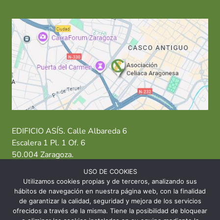
EDIFICIO ASÍS. Calle Albareda 6
Escalera 1 Pl. 1 Of. 6
50.004 Zaragoza.
USO DE COOKIES
T: 976 484 949 M: 635 638 563
Utilizamos cookies propias y de terceros, analizando sus
hábitos de navegación en nuestra página web, con la finalidad
Sede Zaragoza
·
Sede Huesca
·
Sede Teruel
de garantizar la calidad, seguridad y mejora de los servicios
ofrecidos a través de la misma. Tiene la posibilidad de bloquear