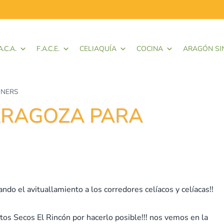
A.C.A.
F.A.C.E.
CELIAQUÍA
COCINA
ARAGÓN SI
NNERS
ARAGOZA PARA
o el avituallamiento a los corredores celíacos y celíacas!!
utos Secos El Rincón por hacerlo posible!!! nos vemos en la