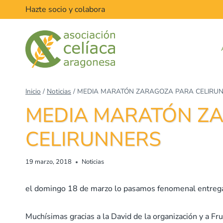
Saltar
Hazte socio y colabora
al
contenido
Inicio
/
Noticias
/
MEDIA MARATÓN ZARAGOZA PARA CELIRU
MEDIA MARATÓN Z
CELIRUNNERS
19 marzo, 2018
Noticias
el domingo 18 de marzo lo pasamos fenomenal entregand
Muchísimas gracias a la David de la organización y a Fr