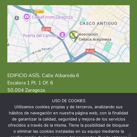
EDIFICIO ASÍS. Calle Albareda 6
Escalera 1 Pl. 1 Of. 6
50.004 Zaragoza.
USO DE COOKIES
T: 976 484 949 M: 635 638 563
Utilizamos cookies propias y de terceros, analizando sus
hábitos de navegación en nuestra página web, con la finalidad
Sede Zaragoza
·
Sede Huesca
·
Sede Teruel
de garantizar la calidad, seguridad y mejora de los servicios
ofrecidos a través de la misma. Tiene la posibilidad de bloquear
o eliminar las cookies instaladas en su equipo mediante la