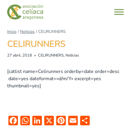
Saltar
al
contenido
Inicio
/
Noticias
/
CELIRUNNERS
CELIRUNNERS
27 abril, 2018
CELIRUNNERS
,
Noticias
[catlist name=Celirunners orderby=date order=desc
date=yes dateformat=»d/m/Y» excerpt=yes
thumbnail=yes]
F
W
Li
X
Pi
E
C
ac
h
n
nt
m
o