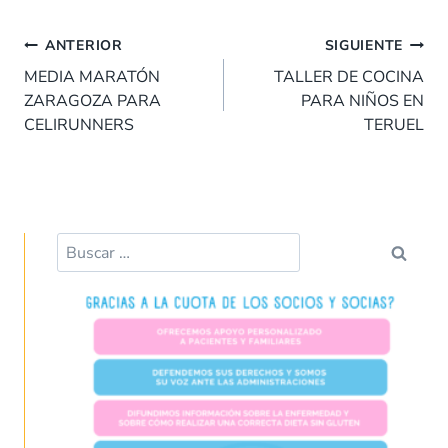
e
at
k
er
ai
m
Navegación
b
s
e
es
l
p
ANTERIOR
SIGUIENTE
de
o
A
dI
t
ar
MEDIA MARATÓN
TALLER DE COCINA
entradas
ZARAGOZA PARA
PARA NIÑOS EN
o
p
n
tir
CELIRUNNERS
TERUEL
k
p
Buscar: