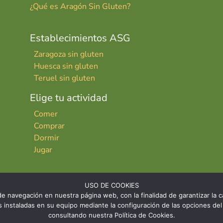
¿Qué es Aragón Sin Gluten?
Establecimientos ASG
Zaragoza sin gluten
Huesca sin gluten
Teruel sin gluten
Elige tu actividad
Comer
Comprar
Dormir
Jugar
USO DE COOKIES
e navegación en nuestra página web, con la finalidad de garantizar la ca
ies instaladas en su equipo mediante la configuración de las opciones 
consultando nuestra Política de Cookies.