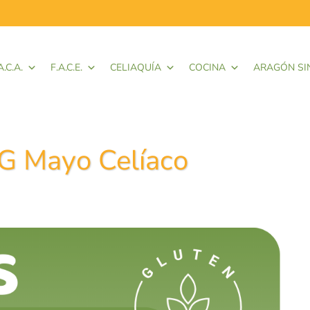
A.C.A.
F.A.C.E.
CELIAQUÍA
COCINA
ARAGÓN SI
SG Mayo Celíaco