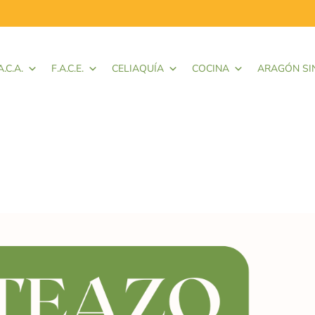
A.C.A.
F.A.C.E.
CELIAQUÍA
COCINA
ARAGÓN SI