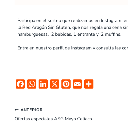
Participa en el sorteo que realizamos en Instagram, 
la Red Aragón Sin Gluten, que nos regala una cena sin
hamburguesas, 2 bebidas, 1 entrante y 2 muffins.
Entra en nuestro perfil de Instagram y consulta las con
F
W
Li
X
Pi
E
C
ac
h
n
nt
m
o
e
at
k
er
ai
m
b
s
e
es
l
p
ANTERIOR
o
A
dI
t
ar
Ofertas especiales ASG Mayo Celíaco